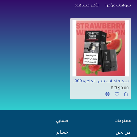
شوهدت مؤخراً
الأكثر مشاهدة
سحبة اجنايت بلس الجاهزه 25000 بف فراولة بطيخ
S.R 90.00
معلومات
حسابي
من نحن
حسابي