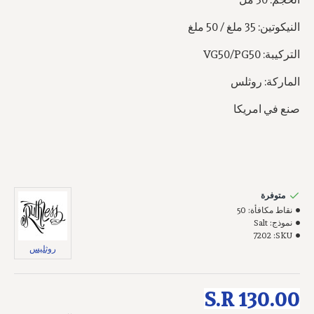
النيكوتين: 35 ملغ / 50 ملغ
التركيبة: VG50/PG50
الماركة: روثلس
صنع في امريكا
متوفرة
نقاط مكافأة:
50
نموذج:
Salt
7202
SKU:
روثليس
S.R 130.00