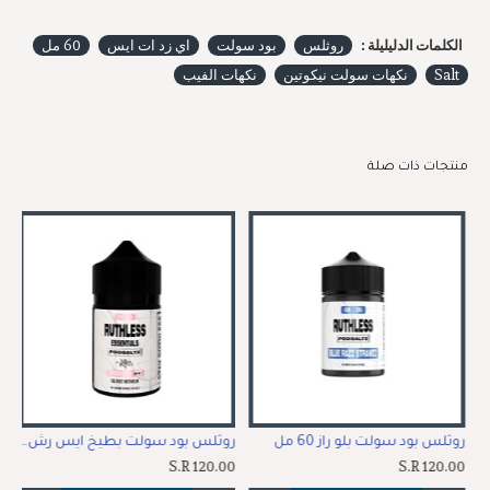
الكلمات الدليليلة :
روثلس
بود سولت
اي زد ات ايس
60 مل
Salt
نكهات سولت نيكوتين
نكهات الفيب
منتجات ذات صلة
روثلس بود سولت بلو راز 60 مل
روثلس بود سولت بطيخ ايس رش 60 مل
رو
00
S.R 120.00
S.R 120.00