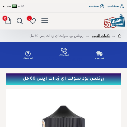
تسجيل الدخول
تسجيل جديد
SAR
عربي
0
0
نكهات الفيب
روثلس بود سولت اي زد ات ايس 60 مل
اتصل بنا الآن
شحن سريع
اطرح سؤال
Tel: 00966551686809
روثلس بود سولت اي زد ات ايس 60 مل