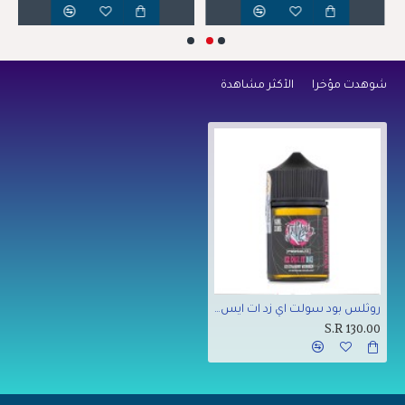
شوهدت مؤخراً
الأكثر مشاهدة
روثلس بود سولت اي زد ات ايس 60 مل
S.R 130.00