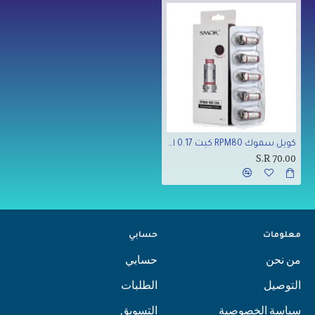
كويل سموك RPM80 كيت 0.17 اوم
S.R 70.00
معلومات
حسابي
من نحن
حسابي
التوصيل
الطلبات
سياسة الخصوصية
التسويق