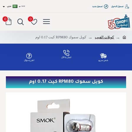
تسجيل الدخول
تسجيل جديد
SAR
عربي
0
0
كويلات الفيب
كويل سموك RPM80 كيت 0.17 اوم
اتصل بنا الآن
شحن سريع
اطرح سؤال
Tel: 00966551686809
كويل سموك RPM80 كيت 0.17 اوم