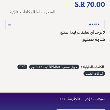
S.R 70.00
السعر بنقاط المكافآت : 2750
التقييم
لا يوجد أي تعليقات لهذا المنتج.
كتابة تعليق
الكلمات الدليليلة :
كويل سموك RPM80 كيت 0.17 اوم
Coil
كويلات الفيب
شوهدت مؤخراً
الأكثر مشاهدة