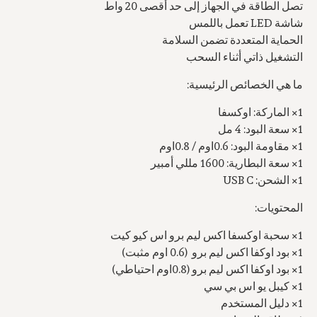
تصل الطاقة في الجهاز إلى حد أقصى 20 واط
شاشة LED تعمل باللمس
الحماية المتعددة تضمن السلامة
التشغيل ذاتي أثناء السحب
ما هي الخصائص الرئيسية:
1× الماركة: اوكسفا
1× سعة البود: 4 مل
1× مقاومة البود: 0.6اوم / 0.8اوم
1× سعة البطارية: 1600 مللي أمبير
1× الشحن: USB C
المحتويات:
1× سحبة اوكسفا اكس ليم برو اس كيو كيت
1× بود اوكفا اكس ليم برو (0.6 اوم مثبت)
1× بود اوكفا اكس ليم برو (0.8اوم احتياطي)
1× كيبل يو اس بي سي
1× دليل المستخدم