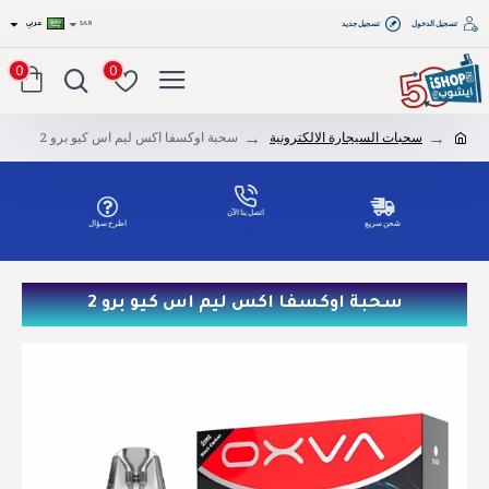
تسجيل الدخول
تسجيل جديد
SAR
عربي
0
0
سحبات السيجارة الالكترونية
سحبة اوكسفا اكس ليم اس كيو برو 2
اتصل بنا الآن
شحن سريع
اطرح سؤال
Tel: 00966551686809
سحبة اوكسفا اكس ليم اس كيو برو 2