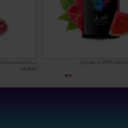
سحبة فيسكو البرق الجاهزه 25000 بف تفاح برتقال ايس
سحبة
00
S.R 90.00