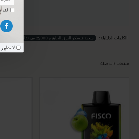
لقد 
الكلمات الدليليلة :
سحبة فيسكو البرق الجاهزه 25000 بف تفاحتين
sable
لا تظهر 
منتجات ذات صلة