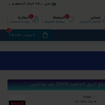
عربي
S.R
الريال السعودي
0
0
حسابي
المفضلة
المقارنة
الدخول/التسجيل
منتجاتك المفضلة
مقارنة المنتجات
0
0 منتجات - S.R 0.00
 الجاهزه 25000 بف تفاحتين
متوفرة
نقاط مكافأة:
50