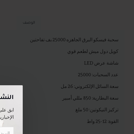
الوصف
سحبة فيسكو البرق الجاهزه 25000 بف تفاحتين
كويل دول ميش لطعم قوي
شاشة عرض LED
عدد السحبات: 25000
سعة السائل الإلكتروني: 26 مل
سعة البطارية: 850 مللي أمبير
النشر
تركيز النيكوتين: 50 ملغ
ابق على
الإخبارية
القوة: 12-25 واط