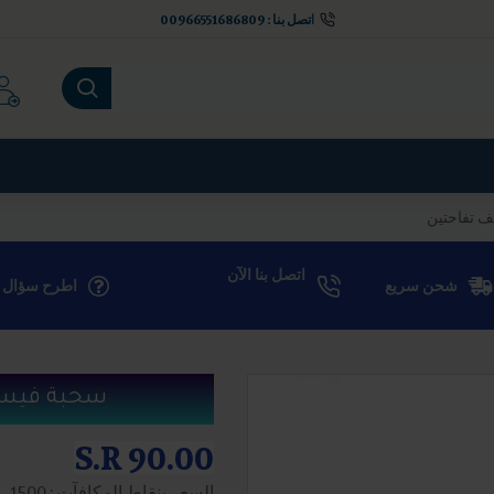
اتصل بنا : 00966551686809
اتصل بنا الآن
شحن سريع
اطرح سؤال
Tel: 00966551686809
سحبة فيسكو البرق
S.R 90.00
السعر بنقاط المكافآت : 1500