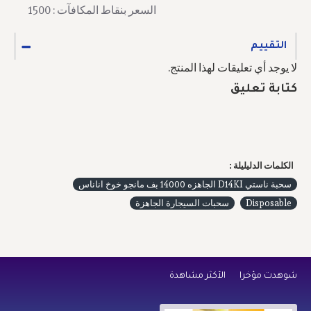
السعر بنقاط المكافآت : 1500
التقييم
لا يوجد أي تعليقات لهذا المنتج.
كتابة تعليق
الكلمات الدليليلة :
سحبة ناستي D14KI الجاهزه 14000 بف مانجو خوخ اناناس
Disposable
سحبات السيجارة الجاهزة
شوهدت مؤخراً
الأكثر مشاهدة