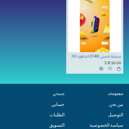
سحبة ناستي D14KI الجاهزه 14000 بف مانجو خوخ اناناس
S.R 90.00
معلومات
حسابي
من نحن
حسابي
التوصيل
الطلبات
سياسة الخصوصية
التسويق