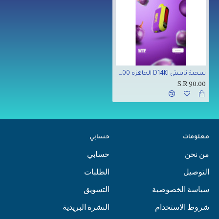
سحبة ناستي D14KI الجاهزه 14000 بف عنب ايس
S.R 90.00
معلومات
حسابي
من نحن
حسابي
التوصيل
الطلبات
سياسة الخصوصية
التسويق
شروط الاستخدام
النشرة البريدية