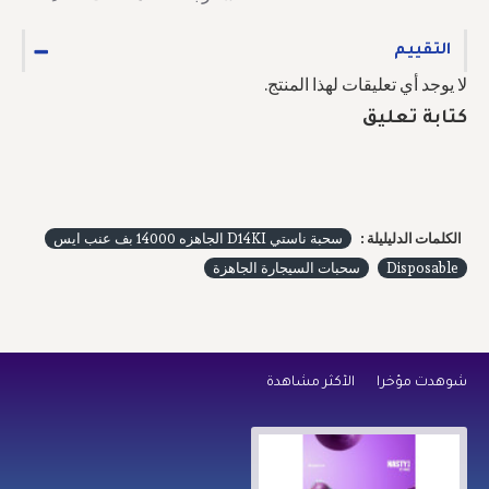
التقييم
لا يوجد أي تعليقات لهذا المنتج.
كتابة تعليق
الكلمات الدليليلة :
سحبة ناستي D14KI الجاهزه 14000 بف عنب ايس
Disposable
سحبات السيجارة الجاهزة
شوهدت مؤخراً
الأكثر مشاهدة