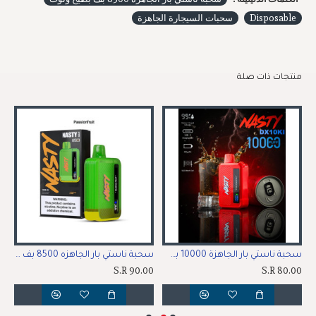
Disposable
سحبات السيجارة الجاهزة
منتجات ذات صلة
سحبة ناستي بار الجاهزة 10000 بف مشروب الطاقة
سحبة ناستي بار الجاهزه 8500 بف فواكه استوائية
00
S.R 90.00
S.R 80.00