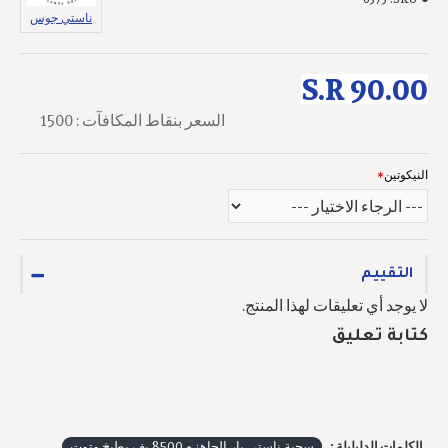
ناستي جوس
S.R 90.00
السعر بنقاط المكافآت : 1500
النيكوتين
التقييم
لا يوجد أي تعليقات لهذا المنتج.
كتابة تعليق
الكلمات الدليليلة :
سحبة ناستي بار الجاهزه 8500 بف بطيخ وتوت