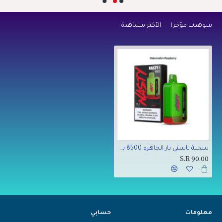
شوهدت مؤخراً
الأكثر مشاهدة
سحبة ناستي بار الجاهزه 8500 بف بطيخ وتوت
S.R 90.00
معلومات
حسابي