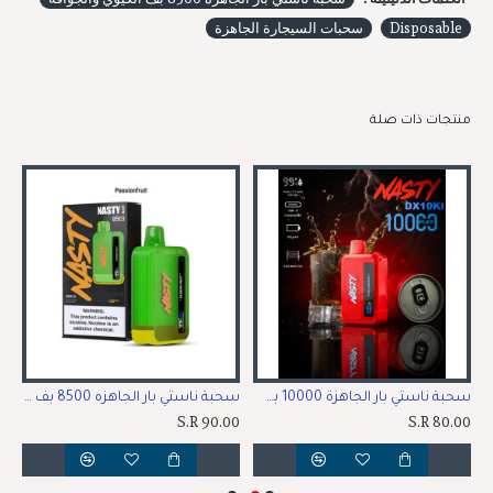
Disposable
سحبات السيجارة الجاهزة
منتجات ذات صلة
سحبة ناستي بار الجاهزة 10000 بف مشروب الطاقة
سحبة ناستي بار الجاهزه 8500 بف فواكه استوائية
00
S.R 90.00
S.R 80.00