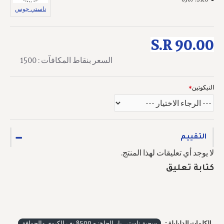
ناستي جوس
S.R 90.00
السعر بنقاط المكافآت : 1500
النيكوتين
التقييم
لا يوجد أي تعليقات لهذا المنتج.
كتابة تعليق
الكلمات الدليليلة :
سحبة ناستي بار الجاهزه 8500 بف الكيوي والجوافة