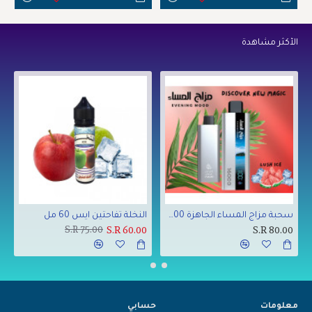
الأكثر مشاهدة
سحبة مزاج المساء الجاهزة 16000 بف لاش ايس
النخلة تفاحتين ايس 60 مل
ب
0
S.R 75.00
S.R 60.00
S.R 80.00
معلومات
حسابي